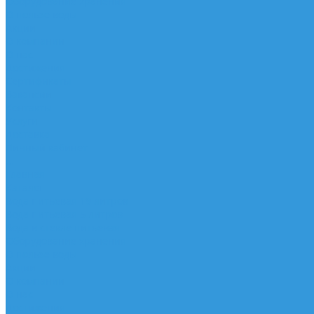
Оборудование хранения
О пользе воды
Акции
О компании
О нас
Достижения
Сертификаты
Вакансии
Контакты
Услуги
Доставка
Личный кабинет
...
Главная
Каталог
Вода питьевая 19 литров
Вода питьевая 5 литров
Вода в стекле питьевая
Оборудование хранения
О пользе воды
Акции
О компании
О нас
Достижения