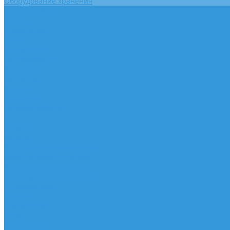
Оборудование хранения
О пользе воды
Акции
О компании
О нас
Достижения
Сертификаты
Вакансии
Контакты
Услуги
Доставка
Личный кабинет
...
Главная
Каталог
Вода питьевая 19 литров
Вода питьевая 5 литров
Вода в стекле питьевая
Оборудование хранения
О пользе воды
Акции
О компании
О нас
Достижения